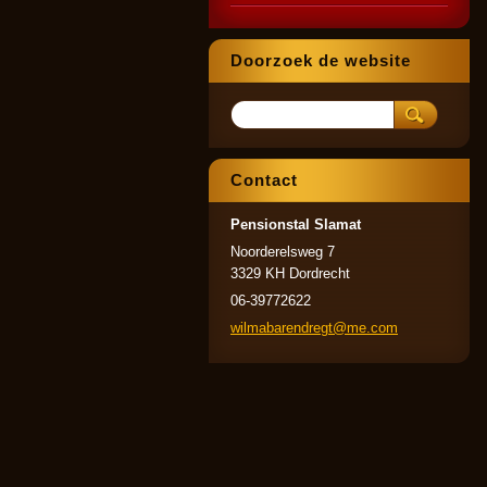
Doorzoek de website
Contact
Pensionstal Slamat
Noorderelsweg 7
3329 KH Dordrecht
06-39772622
wilmabar
endregt@
me.com