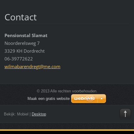
Contact
Pensionstal Slamat
Noorderelsweg 7
3329 KH Dordrecht
06-39772622
wilmabar
endregt@
me.com
© 2013 Alle rechten voorbehouden.
Maak een gratis website
Bekijk:
Mobiel
|
Desktop