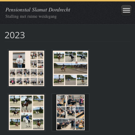
Pensionstal Slamat Dordrecht
Stalling met ruime weidegang
2023